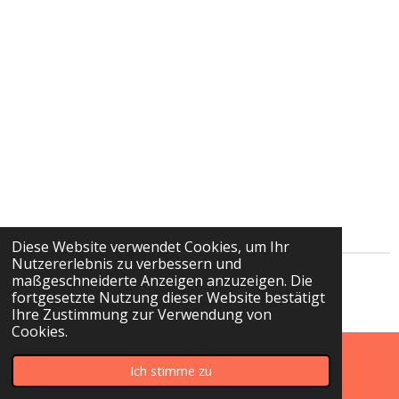
Diese Website verwendet Cookies, um Ihr
Nutzererlebnis zu verbessern und
maßgeschneiderte Anzeigen anzuzeigen. Die
© 2020 - 2026 Kunst aus Stein
fortgesetzte Nutzung dieser Website bestätigt
Mit Unterstützung von
Webador
Ihre Zustimmung zur Verwendung von
Cookies.
Ich stimme zu
E-Mail